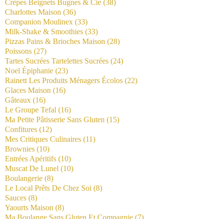
Crêpes Beignets Bugnes & Cie
(38)
Charlottes Maison
(36)
Companion Moulinex
(33)
Milk-Shake & Smoothies
(33)
Pizzas Pains & Brioches Maison
(28)
Poissons
(27)
Tartes Sucrées Tartelettes Sucrées
(24)
Noel Épiphanie
(23)
Rainett Les Produits Ménagers Écolos
(22)
Glaces Maison
(16)
Gâteaux
(16)
Le Groupe Tefal
(16)
Ma Petite Pâtisserie Sans Gluten
(15)
Confitures
(12)
Mes Critiques Culinaires
(11)
Brownies
(10)
Entrées Apéritifs
(10)
Muscat De Lunel
(10)
Boulangerie
(8)
Le Local Prêts De Chez Soi
(8)
Sauces
(8)
Yaourts Maison
(8)
Ma Boulange Sans Gluten Et Compagnie
(7)