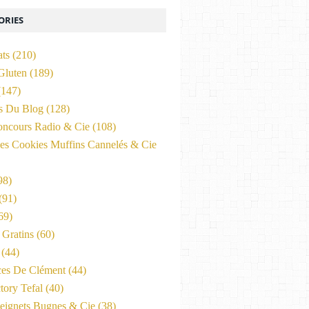
ORIES
ats
(210)
Gluten
(189)
147)
és Du Blog
(128)
oncours Radio & Cie
(108)
es Cookies Muffins Cannelés & Cie
98)
(91)
69)
Gratins
(60)
(44)
ces De Clément
(44)
tory Tefal
(40)
eignets Bugnes & Cie
(38)