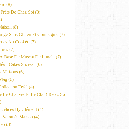
rie
(8)
 Prêts De Chez Soi
(8)
)
Maison
(8)
nge Sans Gluten Et Compagnie
(7)
ttes Au Cookéo
(7)
tures
(7)
 À Base De Muscat De Lunel .
(7)
és - Cakes Sucrés .
(6)
s Maisons
(6)
-Mag
(6)
ollection Tefal
(4)
ne Le Chanvre Et Le Cbd ( Relax So
)
-Délices By Clément
(4)
t Veloutés Maison
(4)
Seb
(3)