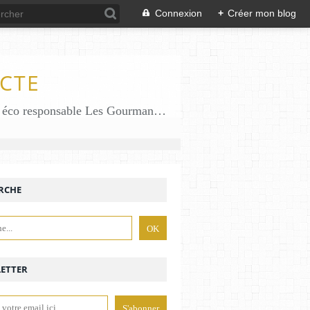
Connexion
+
Créer mon blog
CTE
Des gourmandises sans gluten en solo en duo avec mon fiston . Salé comme Sucré sans gluten éco responsable Les Gourmandises de Bénédicte gâteau produits locaux
RCHE
ETTER