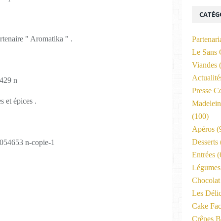
CATÉG
rtenaire " Aromatika " .
Partenari
Le Sans 
Viandes
(
Actualit
Presse C
s et épices .
Madelein
(100)
Apéros
(
Desserts
Entrées
(
Légumes 
Chocolat
Les Déli
Cake Fac
Crêpes B