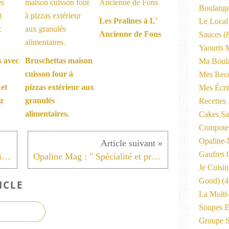
Boulange
Les Pralines à L'
Le Local
Ancienne de Fons
Sauces
(8
Yaourts 
s avec
Bruschettas maison
Ma Boula
cuisson four à
Mes Rece
 et
pizzas extérieur aux
Mes Écri
ez
granulés
Recettes
alimentaires.
Cakes Sal
Compote
Opaline
Gaufres C
Petite flammèche maison au poivre blanc du Penja cuite au barbecue et sa petite salade .
Opaline Mag : " Spécialité et produits entretien d'hygiène pour le confort la maison" .
Je Cuisi
Good)
(4
ICLE
La Multi
Soupes E
Groupe 