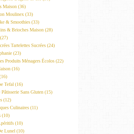
es Maison
(36)
on Moulinex
(33)
ke & Smoothies
(33)
ains & Brioches Maison
(28)
(27)
crées Tartelettes Sucrées
(24)
phanie
(23)
Les Produits Ménagers Écolos
(22)
aison
(16)
(16)
e Tefal
(16)
 Pâtisserie Sans Gluten
(15)
es
(12)
ques Culinaires
(11)
s
(10)
péritifs
(10)
e Lunel
(10)