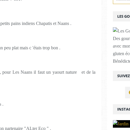
LES G
petits pains indiens Chapatis et Naans .
Des gour
avec mon
 un peu plat mais c 'étais trop bon .
gluten é
Bénédicte
 , pour Les Naans il faut un yaourt nature et de la
SUIVE
 .
INSTA
mon partenaire "ALter Eco " .