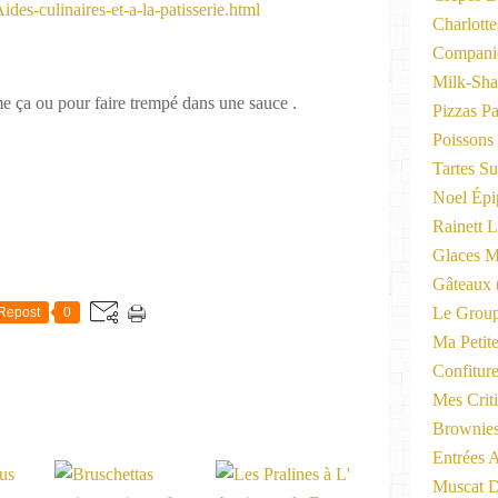
des-culinaires-et-a-la-patisserie.html
Charlott
Compani
Milk-Sha
e ça ou pour faire trempé dans une sauce .
Pizzas P
Poissons
Tartes Su
Noel Épi
Rainett 
Glaces M
Gâteaux
Le Group
Repost
0
Ma Petite
Confitur
Mes Criti
Brownie
Entrées A
Muscat D