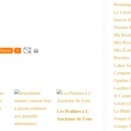
Boulange
Le Local
Sauces
(8
Yaourts 
Ma Boula
Mes Rece
Mes Écri
Repost
0
Recettes
Cakes Sal
Compote
Opaline
Gaufres C
Je Cuisi
Good)
(4
La Multi
Les Pralines à L'
Soupes E
Ancienne de Fons
Groupe 