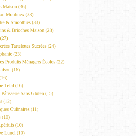
es Maison
(36)
on Moulinex
(33)
ke & Smoothies
(33)
ains & Brioches Maison
(28)
(27)
crées Tartelettes Sucrées
(24)
phanie
(23)
Les Produits Ménagers Écolos
(22)
aison
(16)
(16)
e Tefal
(16)
 Pâtisserie Sans Gluten
(15)
es
(12)
ques Culinaires
(11)
s
(10)
péritifs
(10)
e Lunel
(10)