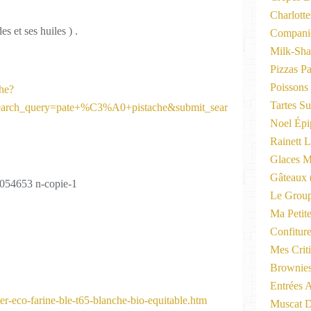
Charlott
s et ses huiles ) .
Compani
Milk-Sha
Pizzas P
Poissons
che?
Tartes Su
earch_query=pate+%C3%A0+pistache&submit_sear
Noel Épi
Rainett 
Glaces M
Gâteaux
Le Group
Ma Petite
Confitur
Mes Criti
Brownie
Entrées A
er-eco-farine-ble-t65-blanche-bio-equitable.htm
Muscat D