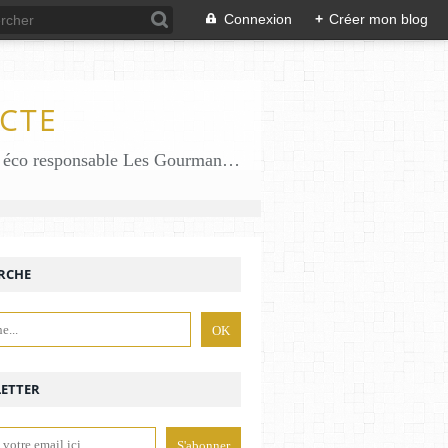
Connexion
+
Créer mon blog
CTE
Des gourmandises sans gluten en solo en duo avec mon fiston . Salé comme Sucré sans gluten éco responsable Les Gourmandises de Bénédicte gâteau produits locaux
RCHE
ETTER