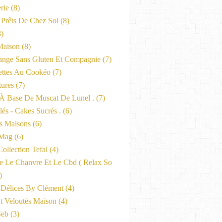
rie
(8)
 Prêts De Chez Soi
(8)
)
Maison
(8)
nge Sans Gluten Et Compagnie
(7)
ttes Au Cookéo
(7)
tures
(7)
 À Base De Muscat De Lunel .
(7)
és - Cakes Sucrés .
(6)
s Maisons
(6)
-Mag
(6)
ollection Tefal
(4)
ne Le Chanvre Et Le Cbd ( Relax So
)
-Délices By Clément
(4)
t Veloutés Maison
(4)
Seb
(3)