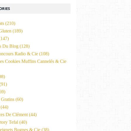
ORIES
ats
(210)
Gluten
(189)
147)
és Du Blog
(128)
oncours Radio & Cie
(108)
es Cookies Muffins Cannelés & Cie
98)
(91)
69)
Gratins
(60)
(44)
ces De Clément
(44)
tory Tefal
(40)
eignets Bugnes & Cie
(38)