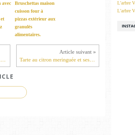
L'arbre V
s avec
Bruschettas maison
L'arbre V
cuisson four à
 et
pizzas extérieur aux
INSTA
ez
granulés
alimentaires.
Oeuf en caisse au camembert lardons et sa poivrillade .
Tarte au citron meringuée et ses éclats de chocolat citron .
ICLE