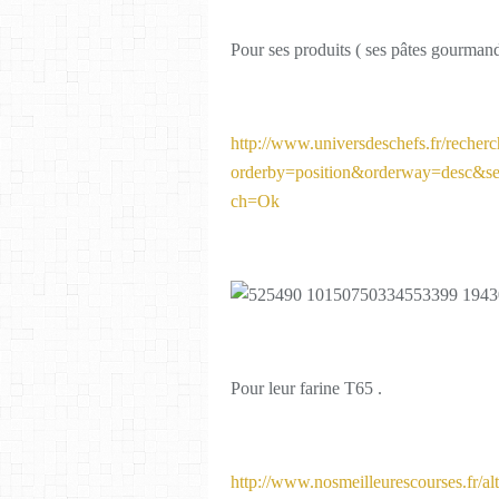
Pour ses produits ( ses pâtes gourmande
http://www.universdeschefs.fr/recher
orderby=position&orderway=desc&s
ch=Ok
Pour leur farine T65 .
http://www.nosmeilleurescourses.fr/alt