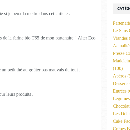
CATÉG
 si je peux la mettre dans cet article .
Partenari
Le Sans 
s de la farine bio T65 de mon partenaire " Alter Eco
Viandes
(
Actualit
Presse C
Madelein
(100)
 un petit thé au goûter pas mauvais du tout .
Apéros
(
Desserts
Entrées
(
ur leurs produits .
Légumes 
Chocolat
Les Déli
Cake Fac
Crêpes B