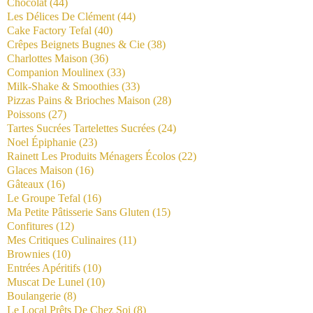
Chocolat
(44)
Les Délices De Clément
(44)
Cake Factory Tefal
(40)
Crêpes Beignets Bugnes & Cie
(38)
Charlottes Maison
(36)
Companion Moulinex
(33)
Milk-Shake & Smoothies
(33)
Pizzas Pains & Brioches Maison
(28)
Poissons
(27)
Tartes Sucrées Tartelettes Sucrées
(24)
Noel Épiphanie
(23)
Rainett Les Produits Ménagers Écolos
(22)
Glaces Maison
(16)
Gâteaux
(16)
Le Groupe Tefal
(16)
Ma Petite Pâtisserie Sans Gluten
(15)
Confitures
(12)
Mes Critiques Culinaires
(11)
Brownies
(10)
Entrées Apéritifs
(10)
Muscat De Lunel
(10)
Boulangerie
(8)
Le Local Prêts De Chez Soi
(8)