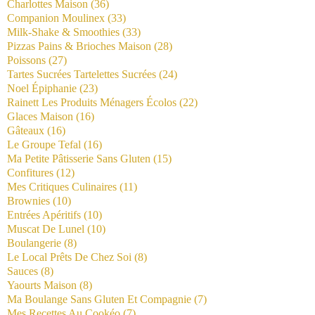
Charlottes Maison
(36)
Companion Moulinex
(33)
Milk-Shake & Smoothies
(33)
Pizzas Pains & Brioches Maison
(28)
Poissons
(27)
Tartes Sucrées Tartelettes Sucrées
(24)
Noel Épiphanie
(23)
Rainett Les Produits Ménagers Écolos
(22)
Glaces Maison
(16)
Gâteaux
(16)
Le Groupe Tefal
(16)
Ma Petite Pâtisserie Sans Gluten
(15)
Confitures
(12)
Mes Critiques Culinaires
(11)
Brownies
(10)
Entrées Apéritifs
(10)
Muscat De Lunel
(10)
Boulangerie
(8)
Le Local Prêts De Chez Soi
(8)
Sauces
(8)
Yaourts Maison
(8)
Ma Boulange Sans Gluten Et Compagnie
(7)
Mes Recettes Au Cookéo
(7)