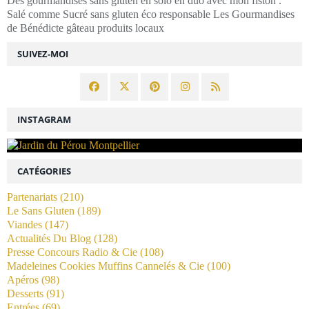
Des gourmandises sans gluten en solo en duo avec mon fiston .
Salé comme Sucré sans gluten éco responsable Les Gourmandises
de Bénédicte gâteau produits locaux
SUIVEZ-MOI
INSTAGRAM
CATÉGORIES
Partenariats
(210)
Le Sans Gluten
(189)
Viandes
(147)
Actualités Du Blog
(128)
Presse Concours Radio & Cie
(108)
Madeleines Cookies Muffins Cannelés & Cie
(100)
Apéros
(98)
Desserts
(91)
Entrées
(69)