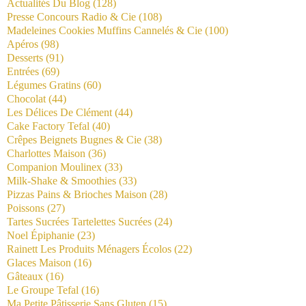
Actualités Du Blog
(128)
Presse Concours Radio & Cie
(108)
Madeleines Cookies Muffins Cannelés & Cie
(100)
Apéros
(98)
Desserts
(91)
Entrées
(69)
Légumes Gratins
(60)
Chocolat
(44)
Les Délices De Clément
(44)
Cake Factory Tefal
(40)
Crêpes Beignets Bugnes & Cie
(38)
Charlottes Maison
(36)
Companion Moulinex
(33)
Milk-Shake & Smoothies
(33)
Pizzas Pains & Brioches Maison
(28)
Poissons
(27)
Tartes Sucrées Tartelettes Sucrées
(24)
Noel Épiphanie
(23)
Rainett Les Produits Ménagers Écolos
(22)
Glaces Maison
(16)
Gâteaux
(16)
Le Groupe Tefal
(16)
Ma Petite Pâtisserie Sans Gluten
(15)