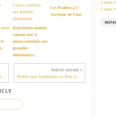
L'arbre V
Les Pralines à L'
L'arbre V
Ancienne de Fons
INSTA
s avec
Bruschettas maison
cuisson four à
 et
pizzas extérieur aux
ez
granulés
alimentaires.
Beignets à la Tome de Savoie et au safran
Sorbet aux framboises et fève de Tonka
ICLE