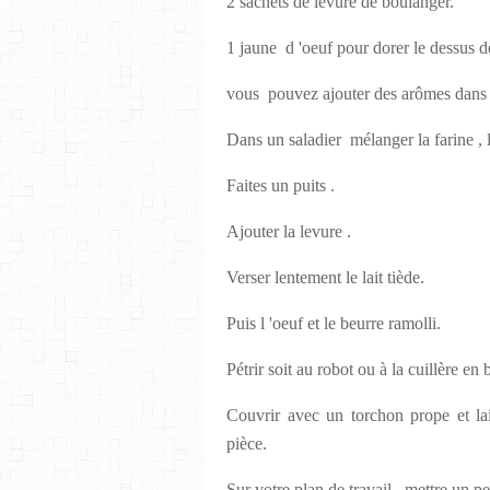
2 sachets de levure de boulanger.
1 jaune d 'oeuf pour dorer le dessus d
vous pouvez ajouter des arômes dans 
Dans un saladier mélanger la farine , le
Faites un puits .
Ajouter la levure .
Verser lentement le lait tiède.
Puis l 'oeuf et le beurre ramolli.
Pétrir soit au robot ou à la cuillère en b
Couvrir avec un torchon prope et l
pièce.
Sur votre plan de travail , mettre un p