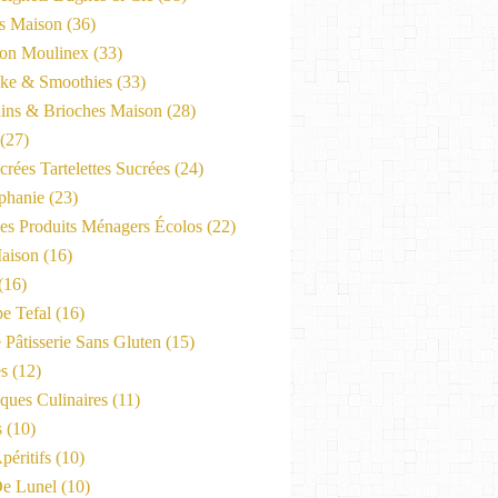
es Maison
(36)
on Moulinex
(33)
ke & Smoothies
(33)
ains & Brioches Maison
(28)
(27)
crées Tartelettes Sucrées
(24)
phanie
(23)
Les Produits Ménagers Écolos
(22)
aison
(16)
(16)
e Tefal
(16)
 Pâtisserie Sans Gluten
(15)
es
(12)
ques Culinaires
(11)
s
(10)
péritifs
(10)
e Lunel
(10)