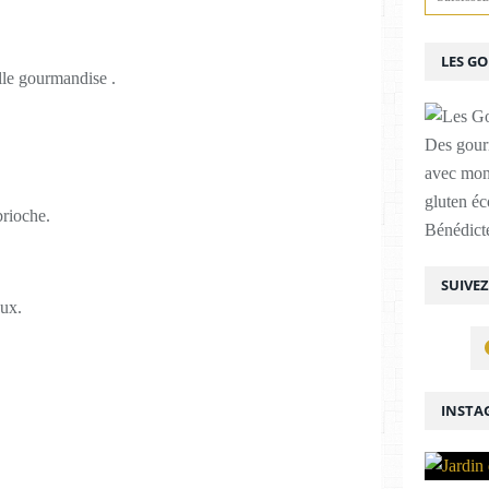
LES G
lle gourmandise .
Des gour
avec mon
gluten é
brioche.
Bénédicte
SUIVE
aux.
INSTA