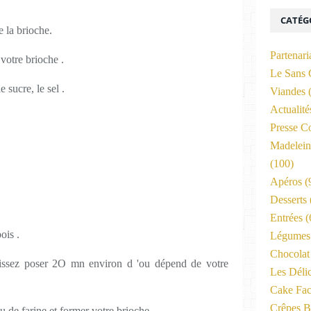
CATÉG
e la brioche.
Partenari
votre brioche .
Le Sans 
 sucre, le sel .
Viandes
(
Actualit
Presse C
Madelein
(100)
Apéros
(
Desserts
Entrées
(
ois .
Légumes 
Chocolat
aissez poser 2O mn environ d 'ou dépend de votre
Les Déli
Cake Fac
Crêpes B
eu de farine et former votre brioche.