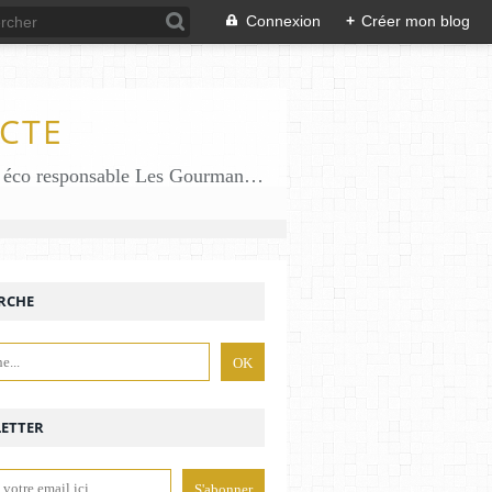
Connexion
+
Créer mon blog
CTE
Des gourmandises sans gluten en solo en duo avec mon fiston . Salé comme Sucré sans gluten éco responsable Les Gourmandises de Bénédicte gâteau produits locaux
RCHE
ETTER