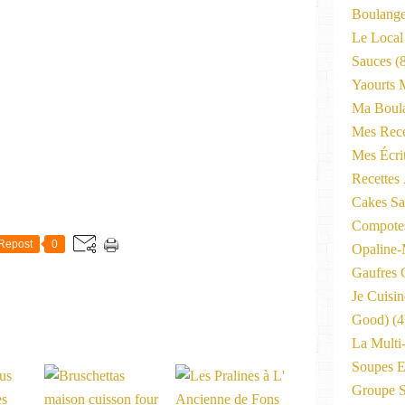
Boulange
Le Local
Sauces
(8
Yaourts 
Ma Boula
Mes Rece
Mes Écri
Recettes
Cakes Sal
Compote
Repost
0
Opaline
Gaufres C
Je Cuisi
Good)
(4
La Multi
Soupes E
Groupe 