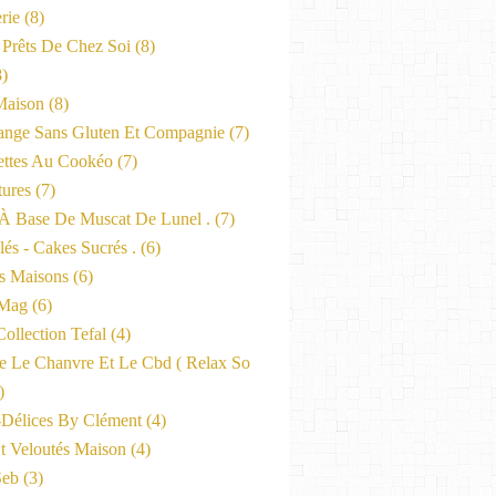
rie
(8)
 Prêts De Chez Soi
(8)
)
Maison
(8)
nge Sans Gluten Et Compagnie
(7)
ttes Au Cookéo
(7)
tures
(7)
 À Base De Muscat De Lunel .
(7)
és - Cakes Sucrés .
(6)
s Maisons
(6)
-Mag
(6)
ollection Tefal
(4)
ne Le Chanvre Et Le Cbd ( Relax So
)
-Délices By Clément
(4)
t Veloutés Maison
(4)
Seb
(3)