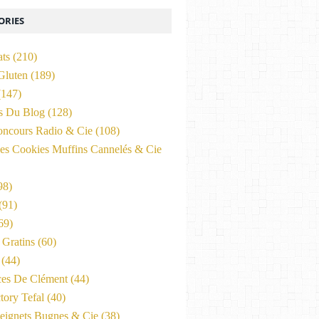
ORIES
ats
(210)
Gluten
(189)
147)
és Du Blog
(128)
oncours Radio & Cie
(108)
es Cookies Muffins Cannelés & Cie
98)
(91)
69)
Gratins
(60)
(44)
ces De Clément
(44)
tory Tefal
(40)
eignets Bugnes & Cie
(38)