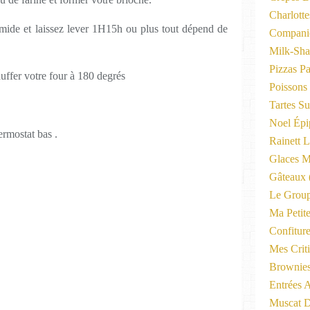
Charlott
mide et laissez lever 1H15h ou plus tout dépend de
Compani
Milk-Sha
Pizzas P
auffer votre four à 180 degrés
Poissons
Tartes Su
Noel Épi
ermostat bas .
Rainett 
Glaces M
Gâteaux
Le Group
Ma Petite
Confitur
Mes Criti
Brownie
Entrées A
Muscat D