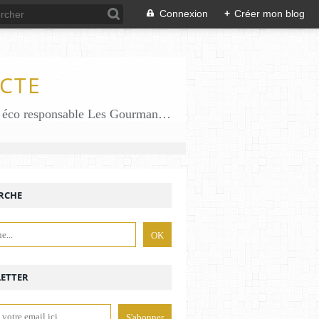
Connexion
+
Créer mon blog
CTE
Des gourmandises sans gluten en solo en duo avec mon fiston . Salé comme Sucré sans gluten éco responsable Les Gourmandises de Bénédicte gâteau produits locaux
RCHE
ETTER