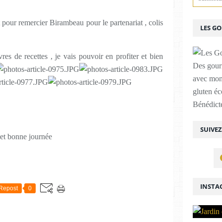
 pour remercier Birambeau pour le partenariat , colis
LES G
es de recettes , je vais pouvoir en profiter et bien
Des gour
avec mon
gluten é
Bénédicte
SUIVE
r et bonne journée
INSTA
Repost
0