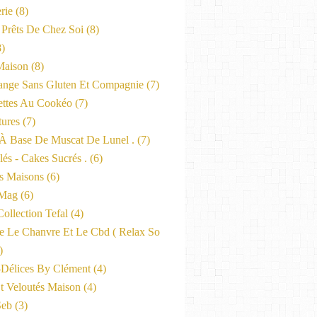
rie
(8)
 Prêts De Chez Soi
(8)
)
Maison
(8)
nge Sans Gluten Et Compagnie
(7)
ttes Au Cookéo
(7)
tures
(7)
 À Base De Muscat De Lunel .
(7)
és - Cakes Sucrés .
(6)
s Maisons
(6)
-Mag
(6)
ollection Tefal
(4)
ne Le Chanvre Et Le Cbd ( Relax So
)
-Délices By Clément
(4)
t Veloutés Maison
(4)
Seb
(3)