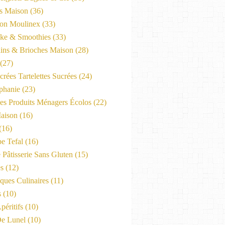
es Maison
(36)
on Moulinex
(33)
ke & Smoothies
(33)
ains & Brioches Maison
(28)
(27)
crées Tartelettes Sucrées
(24)
phanie
(23)
Les Produits Ménagers Écolos
(22)
aison
(16)
(16)
e Tefal
(16)
 Pâtisserie Sans Gluten
(15)
es
(12)
ques Culinaires
(11)
s
(10)
péritifs
(10)
e Lunel
(10)