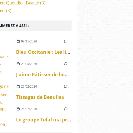
ert Quotidien Beauté
(3)
ert
(3)
IMEREZ AUSSI :
09/11/2020
…
Bleu Occitanie : Les limonades locales de Lunel.
29/05/2020
…
J'aime Pâtisser de bonnes trouvailles pour Pâtisser en famille.
28/02/2020
…
Tissages de Beaulieu
28/02/2020
…
Le groupe Tefal ma présentation .