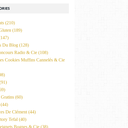
ORIES
ats
(210)
Gluten
(189)
147)
és Du Blog
(128)
oncours Radio & Cie
(108)
es Cookies Muffins Cannelés & Cie
98)
(91)
69)
Gratins
(60)
(44)
ces De Clément
(44)
tory Tefal
(40)
eignets Bugnes & Cie
(38)