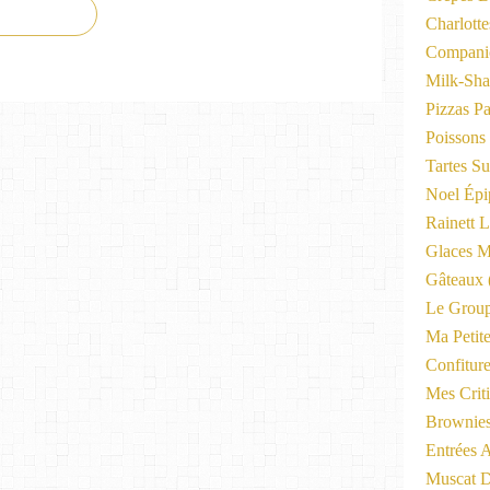
Charlott
Compani
Milk-Sha
Pizzas P
Poissons
Tartes Su
Noel Épi
Rainett 
Glaces M
Gâteaux
Le Group
Ma Petite
Confitur
Mes Criti
Brownie
Entrées A
Muscat D