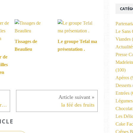
CATÉG
Partenari
Le Sans 
Viandes
(
Tissages de
Le groupe Tefal ma
Actualit
Beaulieu
présentation .
Presse C
r de
Madelein
lles
(100)
 en
Apéros
(
Desserts
Entrées
(
Légumes 
moelleux chocolat marron coeur fondant
la féé des fruits
Chocolat
Les Déli
ICLE
Cake Fac
Crêpes B