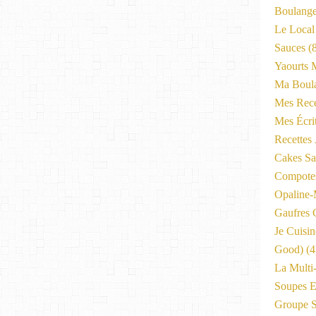
Boulange
Le Local
Sauces
(8
Yaourts 
Ma Boula
Mes Rece
Mes Écri
Recettes
Cakes Sal
Compote
Opaline
Gaufres C
Je Cuisi
Good)
(4
La Multi
Soupes E
Groupe 