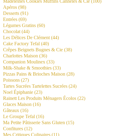
Madeleines Cookies Muffins Cannelés & Cie
(100)
Apéros
(98)
Desserts
(91)
Entrées
(69)
Légumes Gratins
(60)
Chocolat
(44)
Les Délices De Clément
(44)
Cake Factory Tefal
(40)
Crêpes Beignets Bugnes & Cie
(38)
Charlottes Maison
(36)
Companion Moulinex
(33)
Milk-Shake & Smoothies
(33)
Pizzas Pains & Brioches Maison
(28)
Poissons
(27)
Tartes Sucrées Tartelettes Sucrées
(24)
Noel Épiphanie
(23)
Rainett Les Produits Ménagers Écolos
(22)
Glaces Maison
(16)
Gâteaux
(16)
Le Groupe Tefal
(16)
Ma Petite Pâtisserie Sans Gluten
(15)
Confitures
(12)
Mes Critiques Culinaires
(11)