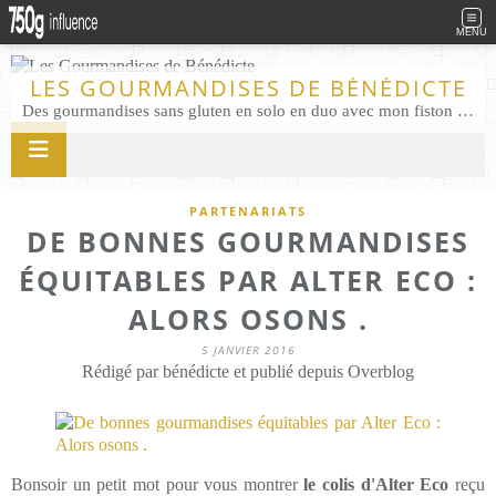
MENU
LES GOURMANDISES DE BÉNÉDICTE
Des gourmandises sans gluten en solo en duo avec mon fiston . Salé comme Sucré sans gluten éco responsable Les Gourmandises de Bénédicte gâteau produits locaux
PARTENARIATS
DE BONNES GOURMANDISES
ÉQUITABLES PAR ALTER ECO :
ALORS OSONS .
5 JANVIER 2016
Rédigé par bénédicte et publié depuis Overblog
Bonsoir un petit mot pour vous montrer
le colis d'Alter Eco
reçu