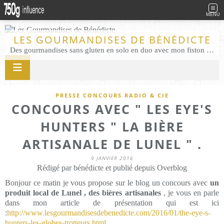
MENU
LES GOURMANDISES DE BÉNÉDICTE
Des gourmandises sans gluten en solo en duo avec mon fiston . Salé comme Sucré sans gluten éco responsable Les Gourmandises de Bénédicte gâteau produits locaux
PRESSE CONCOURS RADIO & CIE
CONCOURS AVEC " LES EYE'S
HUNTERS " LA BIÈRE
ARTISANALE DE LUNEL " .
9 JANVIER 2016
Rédigé par bénédicte et publié depuis Overblog
Bonjour ce matin je vous propose sur le blog un concours avec
un
produit local de Lunel , des bières artisanales
, je vous en parle
dans mon article de présentation qui est ici
:
http://www.lesgourmandisesdebenedicte.com/2016/01/the-eye-s-
hunters-les-globes-trotteurs.html
.