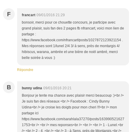
F
francart
09/01/2016 21:29
bonsoir, merci pour ce chouette concours, je participe avec
grand plaisir, suis fan des 2 pages fb nfrancart, voici mon lien de
partage :
https://www.facebook.com/nfrancart/posts/1027872123921154 .
Mes réponses sont 1/lunel 2/4 3/ à sens, près de montargis 4/
hibiscus, warana, ambrée et une bière de noël ambré, merci
belle soirée à vous :)
Répondre
B
bunny udina
09/01/2016 20:21
Bonjour je tente ma chance avec plaisir merci beaucoup :)<br />
Je suis fan des réseaux <br /> Facebook : Cindy Bunny
Udina<br /> je croise les doigts pour mon cheri !!!<br /> mon
partage ici
https://www.facebook.com/sarahlala37270/posts/163990521627
1753<br /> <br /> mes reponses<br /> <br /> <br /> 1 - Lunel.<br
/> <br /> 2 - 4 .<br /> <br /> 3 - à Sens, prés de Montargis.<br />