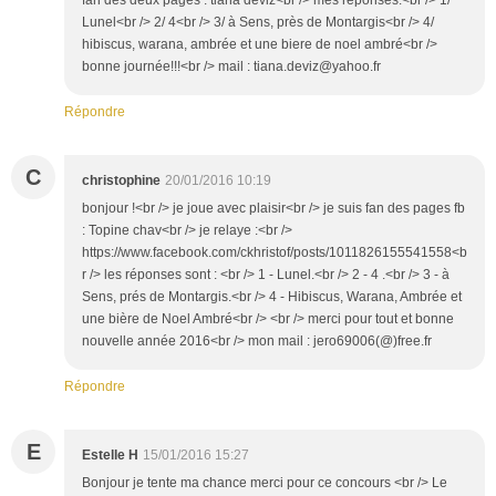
Lunel<br /> 2/ 4<br /> 3/ à Sens, près de Montargis<br /> 4/
hibiscus, warana, ambrée et une biere de noel ambré<br />
bonne journée!!!<br /> mail : tiana.deviz@yahoo.fr
Répondre
C
christophine
20/01/2016 10:19
bonjour !<br /> je joue avec plaisir<br /> je suis fan des pages fb
: Topine chav<br /> je relaye :<br />
https://www.facebook.com/ckhristof/posts/1011826155541558<b
r /> les réponses sont : <br /> 1 - Lunel.<br /> 2 - 4 .<br /> 3 - à
Sens, prés de Montargis.<br /> 4 - Hibiscus, Warana, Ambrée et
une bière de Noel Ambré<br /> <br /> merci pour tout et bonne
nouvelle année 2016<br /> mon mail : jero69006(@)free.fr
Répondre
E
Estelle H
15/01/2016 15:27
Bonjour je tente ma chance merci pour ce concours <br /> Le