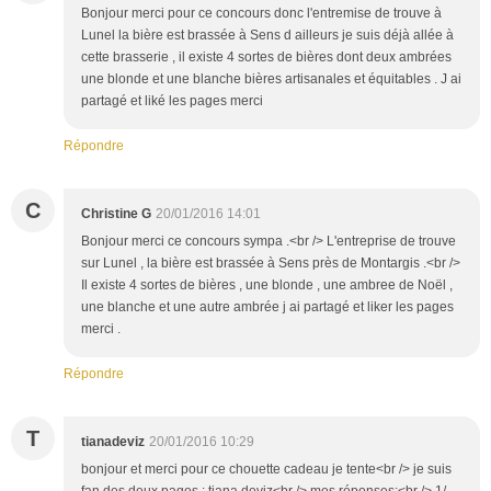
Bonjour merci pour ce concours donc l'entremise de trouve à
Lunel la bière est brassée à Sens d ailleurs je suis déjà allée à
cette brasserie , il existe 4 sortes de bières dont deux ambrées
une blonde et une blanche bières artisanales et équitables . J ai
partagé et liké les pages merci
Répondre
C
Christine G
20/01/2016 14:01
Bonjour merci ce concours sympa .<br /> L'entreprise de trouve
sur Lunel , la bière est brassée à Sens près de Montargis .<br />
Il existe 4 sortes de bières , une blonde , une ambree de Noël ,
une blanche et une autre ambrée j ai partagé et liker les pages
merci .
Répondre
T
tianadeviz
20/01/2016 10:29
bonjour et merci pour ce chouette cadeau je tente<br /> je suis
fan des deux pages : tiana deviz<br /> mes réponses:<br /> 1/