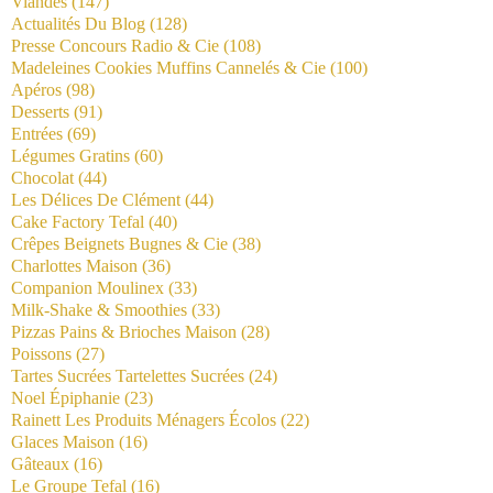
Viandes
(147)
Actualités Du Blog
(128)
Presse Concours Radio & Cie
(108)
Madeleines Cookies Muffins Cannelés & Cie
(100)
Apéros
(98)
Desserts
(91)
Entrées
(69)
Légumes Gratins
(60)
Chocolat
(44)
Les Délices De Clément
(44)
Cake Factory Tefal
(40)
Crêpes Beignets Bugnes & Cie
(38)
Charlottes Maison
(36)
Companion Moulinex
(33)
Milk-Shake & Smoothies
(33)
Pizzas Pains & Brioches Maison
(28)
Poissons
(27)
Tartes Sucrées Tartelettes Sucrées
(24)
Noel Épiphanie
(23)
Rainett Les Produits Ménagers Écolos
(22)
Glaces Maison
(16)
Gâteaux
(16)
Le Groupe Tefal
(16)