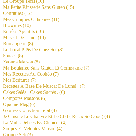
Le Groupe Tefal
(16)
Ma Petite Pâtisserie Sans Gluten
(15)
Confitures
(12)
Mes Critiques Culinaires
(11)
Brownies
(10)
Entrées Apéritifs
(10)
Muscat De Lunel
(10)
Boulangerie
(8)
Le Local Prêts De Chez Soi
(8)
Sauces
(8)
Yaourts Maison
(8)
Ma Boulange Sans Gluten Et Compagnie
(7)
Mes Recettes Au Cookéo
(7)
Mes Écritures
(7)
Recettes À Base De Muscat De Lunel .
(7)
Cakes Salés - Cakes Sucrés .
(6)
Compotes Maisons
(6)
Opaline-Mag
(6)
Gaufres Collection Tefal
(4)
Je Cuisine Le Chanvre Et Le Cbd ( Relax So Good)
(4)
La Multi-Délices By Clément
(4)
Soupes Et Veloutés Maison
(4)
Groupe Seb
(3)