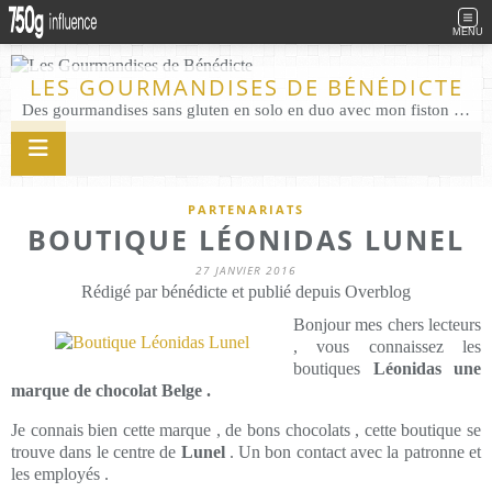
MENU
LES GOURMANDISES DE BÉNÉDICTE
Des gourmandises sans gluten en solo en duo avec mon fiston . Salé comme Sucré sans gluten éco responsable Les Gourmandises de Bénédicte gâteau produits locaux
PARTENARIATS
BOUTIQUE LÉONIDAS LUNEL
27 JANVIER 2016
Rédigé par bénédicte et publié depuis Overblog
Bonjour mes chers lecteurs
, vous connaissez les
boutiques
Léonidas une
marque de chocolat Belge .
Je connais bien cette marque , de bons chocolats , cette boutique se
trouve dans le centre de
Lunel
. Un bon contact avec la patronne et
les employés .