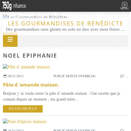
MENU
LES GOURMANDISES DE BÉNÉDICTE
Des gourmandises sans gluten en solo en duo avec mon fiston . Salé comme Sucré sans gluten éco responsable Les Gourmandises de Bénédicte gâteau produits locaux
NOEL EPIPHANIE
30/11/2012
PUBLIÉ DEPUIS OVERBLOG
…
Pâte d 'amande maison.
Bonjour j 'ai voulu tester la pâte d 'amande maison . Une recette que je
connais depuis un moment , ma grand mère...
EN SAVOIR PLUS
26/11/2012
PUBLIÉ DEPUIS OVERBLOG
…