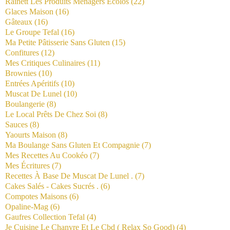
Rainett Les Produits Ménagers Écolos
(22)
Glaces Maison
(16)
Gâteaux
(16)
Le Groupe Tefal
(16)
Ma Petite Pâtisserie Sans Gluten
(15)
Confitures
(12)
Mes Critiques Culinaires
(11)
Brownies
(10)
Entrées Apéritifs
(10)
Muscat De Lunel
(10)
Boulangerie
(8)
Le Local Prêts De Chez Soi
(8)
Sauces
(8)
Yaourts Maison
(8)
Ma Boulange Sans Gluten Et Compagnie
(7)
Mes Recettes Au Cookéo
(7)
Mes Écritures
(7)
Recettes À Base De Muscat De Lunel .
(7)
Cakes Salés - Cakes Sucrés .
(6)
Compotes Maisons
(6)
Opaline-Mag
(6)
Gaufres Collection Tefal
(4)
Je Cuisine Le Chanvre Et Le Cbd ( Relax So Good)
(4)