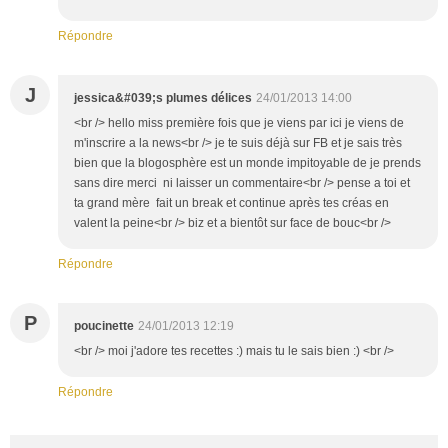
Répondre
J
jessica&#039;s plumes délices
24/01/2013 14:00
<br /> hello miss première fois que je viens par ici je viens de
m'inscrire a la news<br /> je te suis déjà sur FB et je sais très
bien que la blogosphère est un monde impitoyable de je prends
sans dire merci ni laisser un commentaire<br /> pense a toi et
ta grand mère fait un break et continue après tes créas en
valent la peine<br /> biz et a bientôt sur face de bouc<br />
Répondre
P
poucinette
24/01/2013 12:19
<br /> moi j'adore tes recettes :) mais tu le sais bien :) <br />
Répondre