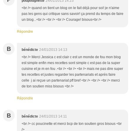
poupougnette
24/01/2013 14:23
<br /> quand on tient un blog on le fait déjà pour soi! je n'aime
pas les gens qui critique sans savoir! ça prend du temps de faire
un blog...<br /> <br /> <br /> Courage! bisous<br />
Répondre
B
bénédicte
24/01/2013 14:13
<br /> Merci Jessica c est clair c est un monde de fou mon blog
est simple enfin mes recettes sont simple c est pas de la super
cuisine et je m en fou .<br /> <br /> <br /> mais ne pas dire super
tes recettes et justes regarder les partenariats et après faire
celle j ai reçue un partenariat pff bref <br /> <br /> <br /> merci
de ton soutien miss bisous <br />
Répondre
B
bénédicte
24/01/2013 14:11
<br /> cc poucinette et merci bcp de ton soutien gros bisous <br
/>