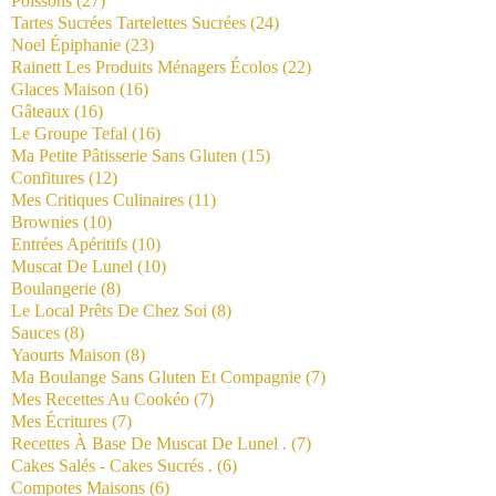
Poissons
(27)
Tartes Sucrées Tartelettes Sucrées
(24)
Noel Épiphanie
(23)
Rainett Les Produits Ménagers Écolos
(22)
Glaces Maison
(16)
Gâteaux
(16)
Le Groupe Tefal
(16)
Ma Petite Pâtisserie Sans Gluten
(15)
Confitures
(12)
Mes Critiques Culinaires
(11)
Brownies
(10)
Entrées Apéritifs
(10)
Muscat De Lunel
(10)
Boulangerie
(8)
Le Local Prêts De Chez Soi
(8)
Sauces
(8)
Yaourts Maison
(8)
Ma Boulange Sans Gluten Et Compagnie
(7)
Mes Recettes Au Cookéo
(7)
Mes Écritures
(7)
Recettes À Base De Muscat De Lunel .
(7)
Cakes Salés - Cakes Sucrés .
(6)
Compotes Maisons
(6)