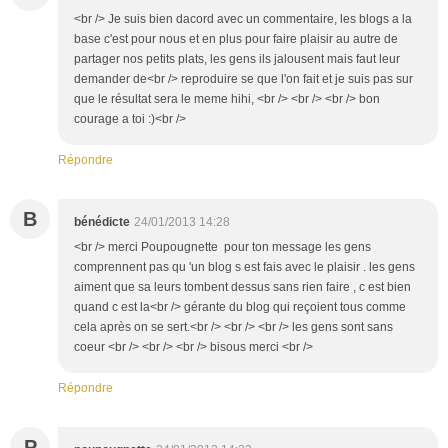
<br /> Je suis bien dacord avec un commentaire, les blogs a la
base c'est pour nous et en plus pour faire plaisir au autre de
partager nos petits plats, les gens ils jalousent mais faut leur
demander de<br /> reproduire se que l'on fait et je suis pas sur
que le résultat sera le meme hihi, <br /> <br /> <br /> bon
courage a toi :)<br />
Répondre
B
bénédicte
24/01/2013 14:28
<br /> merci Poupougnette pour ton message les gens
comprennent pas qu 'un blog s est fais avec le plaisir . les gens
aiment que sa leurs tombent dessus sans rien faire , c est bien
quand c est la<br /> gérante du blog qui reçoient tous comme
cela après on se sert.<br /> <br /> <br /> les gens sont sans
coeur <br /> <br /> <br /> bisous merci <br />
Répondre
P