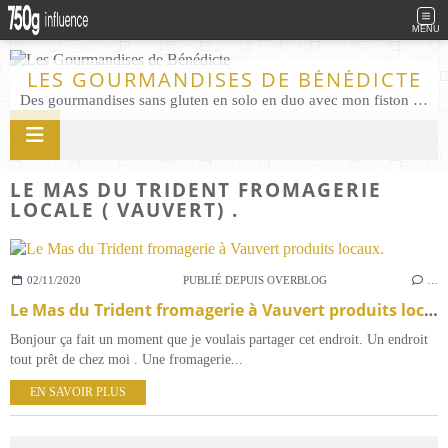
MENU
LES GOURMANDISES DE BÉNÉDICTE
Des gourmandises sans gluten en solo en duo avec mon fiston . Salé comme Sucré sans gluten éco responsable Les Gourmandises de Bénédicte gâteau produits locaux
LE MAS DU TRIDENT FROMAGERIE
LOCALE ( VAUVERT) .
02/11/2020
PUBLIÉ DEPUIS OVERBLOG
…
Le Mas du Trident fromagerie à Vauvert produits locaux.
Bonjour ça fait un moment que je voulais partager cet endroit. Un endroit
tout prêt de chez moi . Une fromagerie...
EN SAVOIR PLUS