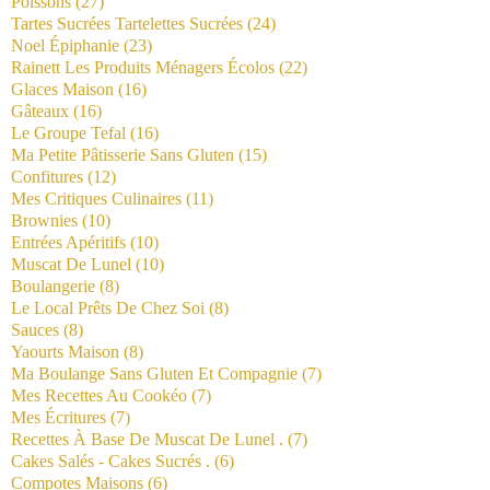
Poissons
(27)
Tartes Sucrées Tartelettes Sucrées
(24)
Noel Épiphanie
(23)
Rainett Les Produits Ménagers Écolos
(22)
Glaces Maison
(16)
Gâteaux
(16)
Le Groupe Tefal
(16)
Ma Petite Pâtisserie Sans Gluten
(15)
Confitures
(12)
Mes Critiques Culinaires
(11)
Brownies
(10)
Entrées Apéritifs
(10)
Muscat De Lunel
(10)
Boulangerie
(8)
Le Local Prêts De Chez Soi
(8)
Sauces
(8)
Yaourts Maison
(8)
Ma Boulange Sans Gluten Et Compagnie
(7)
Mes Recettes Au Cookéo
(7)
Mes Écritures
(7)
Recettes À Base De Muscat De Lunel .
(7)
Cakes Salés - Cakes Sucrés .
(6)
Compotes Maisons
(6)