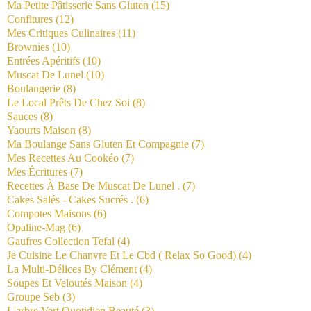
Ma Petite Pâtisserie Sans Gluten
(15)
Confitures
(12)
Mes Critiques Culinaires
(11)
Brownies
(10)
Entrées Apéritifs
(10)
Muscat De Lunel
(10)
Boulangerie
(8)
Le Local Prêts De Chez Soi
(8)
Sauces
(8)
Yaourts Maison
(8)
Ma Boulange Sans Gluten Et Compagnie
(7)
Mes Recettes Au Cookéo
(7)
Mes Écritures
(7)
Recettes À Base De Muscat De Lunel .
(7)
Cakes Salés - Cakes Sucrés .
(6)
Compotes Maisons
(6)
Opaline-Mag
(6)
Gaufres Collection Tefal
(4)
Je Cuisine Le Chanvre Et Le Cbd ( Relax So Good)
(4)
La Multi-Délices By Clément
(4)
Soupes Et Veloutés Maison
(4)
Groupe Seb
(3)
L'arbre Vert Quotidien Beauté
(3)