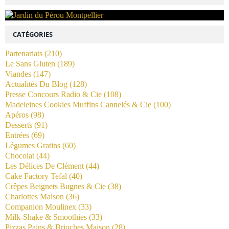
CATÉGORIES
Partenariats
(210)
Le Sans Gluten
(189)
Viandes
(147)
Actualités Du Blog
(128)
Presse Concours Radio & Cie
(108)
Madeleines Cookies Muffins Cannelés & Cie
(100)
Apéros
(98)
Desserts
(91)
Entrées
(69)
Légumes Gratins
(60)
Chocolat
(44)
Les Délices De Clément
(44)
Cake Factory Tefal
(40)
Crêpes Beignets Bugnes & Cie
(38)
Charlottes Maison
(36)
Companion Moulinex
(33)
Milk-Shake & Smoothies
(33)
Pizzas Pains & Brioches Maison
(28)