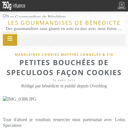
MENU
LES GOURMANDISES DE BÉNÉDICTE
Des gourmandises sans gluten en solo en duo avec mon fiston . Salé comme Sucré sans gluten éco responsable Les Gourmandises de Bénédicte gâteau produits locaux
MADELEINES COOKIES MUFFINS CANNELÉS & CIE
PETITES BOUCHÉES DE
SPECULOOS FAÇON COOKIES
19 AVRIL 2012
Rédigé par bénédicte et publié depuis Overblog
Tout d'abord je voudrais remercier mon partenariat avec Lotus
Speculoos