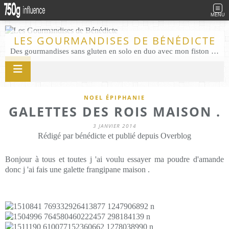
MENU
LES GOURMANDISES DE BÉNÉDICTE
Des gourmandises sans gluten en solo en duo avec mon fiston . Salé comme Sucré sans gluten éco responsable Les Gourmandises de Bénédicte gâteau produits locaux
NOEL ÉPIPHANIE
GALETTES DES ROIS MAISON .
3 JANVIER 2014
Rédigé par bénédicte et publié depuis Overblog
Bonjour à tous et toutes j 'ai voulu essayer ma poudre d'amande
donc j 'ai fais une galette frangipane maison .