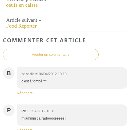
oeufs en caisse
Food Reporter
COMMENTER CET ARTICLE
Ajouter un commentaire
B
benedicte
06/04/2012 10:19
c est à tombé ^^
Répondre
P
PB
06/04/2012 10:13
miammm ça j'adooooreeee!!