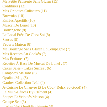
Ma Petite Pâtisserie Sans Gluten
(15)
Confitures
(12)
Mes Critiques Culinaires
(11)
Brownies
(10)
Entrées Apéritifs
(10)
Muscat De Lunel
(10)
Boulangerie
(8)
Le Local Prêts De Chez Soi
(8)
Sauces
(8)
Yaourts Maison
(8)
Ma Boulange Sans Gluten Et Compagnie
(7)
Mes Recettes Au Cookéo
(7)
Mes Écritures
(7)
Recettes À Base De Muscat De Lunel .
(7)
Cakes Salés - Cakes Sucrés .
(6)
Compotes Maisons
(6)
Opaline-Mag
(6)
Gaufres Collection Tefal
(4)
Je Cuisine Le Chanvre Et Le Cbd ( Relax So Good)
(4)
La Multi-Délices By Clément
(4)
Soupes Et Veloutés Maison
(4)
Groupe Seb
(3)
L'arbre Vert Quotidien Beauté
(3)