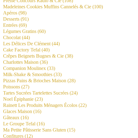
Presse Concours Radio & Cie
(108)
Madeleines Cookies Muffins Cannelés & Cie
(100)
Apéros
(98)
Desserts
(91)
Entrées
(69)
Légumes Gratins
(60)
Chocolat
(44)
Les Délices De Clément
(44)
Cake Factory Tefal
(40)
Crêpes Beignets Bugnes & Cie
(38)
Charlottes Maison
(36)
Companion Moulinex
(33)
Milk-Shake & Smoothies
(33)
Pizzas Pains & Brioches Maison
(28)
Poissons
(27)
Tartes Sucrées Tartelettes Sucrées
(24)
Noel Épiphanie
(23)
Rainett Les Produits Ménagers Écolos
(22)
Glaces Maison
(16)
Gâteaux
(16)
Le Groupe Tefal
(16)
Ma Petite Pâtisserie Sans Gluten
(15)
Confitures
(12)