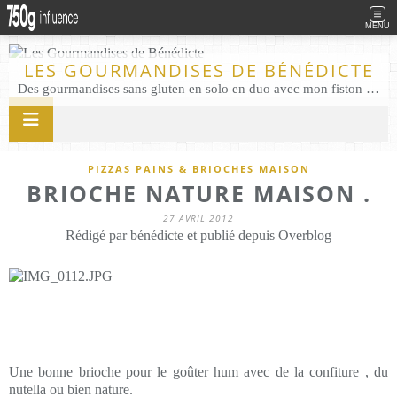
MENU
LES GOURMANDISES DE BÉNÉDICTE
Des gourmandises sans gluten en solo en duo avec mon fiston . Salé comme Sucré sans gluten éco responsable Les Gourmandises de Bénédicte gâteau produits locaux
PIZZAS PAINS & BRIOCHES MAISON
BRIOCHE NATURE MAISON .
27 AVRIL 2012
Rédigé par bénédicte et publié depuis Overblog
Une bonne brioche pour le goûter hum avec de la confiture , du
nutella ou bien nature.