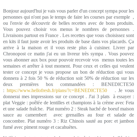
Bonjour aujourd'hui je vais vous parler d'un concept sympa pour les
personnes qui n'ont pas le temps de faire les courses par exemple ,
ou l'envie de découvrir de belles recettes avec de bons produits.
Vous pouvez choisir vos menus le nombres de personnes .
Livraisons partout en France . Les recettes que vous choisissez sont
en kits il faut juste avoir les produits de base dans vos placards. Ça
arrive à la maison et il vous reste plus à cuisiner. Livrer par
Chronopost ce matin j'ai eu un livreur très sympa . Vous pouvez
vous abonner aux box pour pouvoir recevoir vos menus toutes les
semaines et arrêter à tout moment. Pour ceux et celles qui veulent
tester ce concept je vous propose un bon de réduction qui vous
donnera à 2 fois 50 % de réduction soit 50% de réduction sur les
deux premières box commandées : BENEDICTE50
:
https://www.hellofresh.fr/plans/?c=BENEDICTE50
. Je vous
donnerai mes impressions sur ce concept . J'ai 3 plats à essayer :
plat Veggie : poêlée de lentilles et champions à la crème avec Feta
et une salade fraîche. Plat numéro 2 : Steak haché de boeuf maison
sauce au camembert avec grenailles au four et salade de
concombre. Plat numéro 3 : Riz Chinois sauté au porc et jambon
fumé avec piment rouge et cacahuètes.