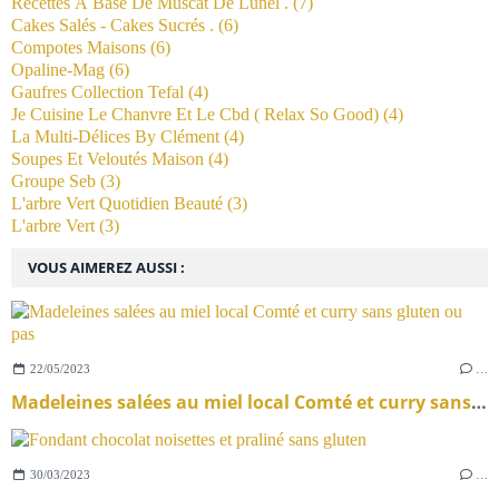
Recettes À Base De Muscat De Lunel .
(7)
Cakes Salés - Cakes Sucrés .
(6)
Compotes Maisons
(6)
Opaline-Mag
(6)
Gaufres Collection Tefal
(4)
Je Cuisine Le Chanvre Et Le Cbd ( Relax So Good)
(4)
La Multi-Délices By Clément
(4)
Soupes Et Veloutés Maison
(4)
Groupe Seb
(3)
L'arbre Vert Quotidien Beauté
(3)
L'arbre Vert
(3)
VOUS AIMEREZ AUSSI :
22/05/2023
…
Madeleines salées au miel local Comté et curry sans gluten ou pas
30/03/2023
…