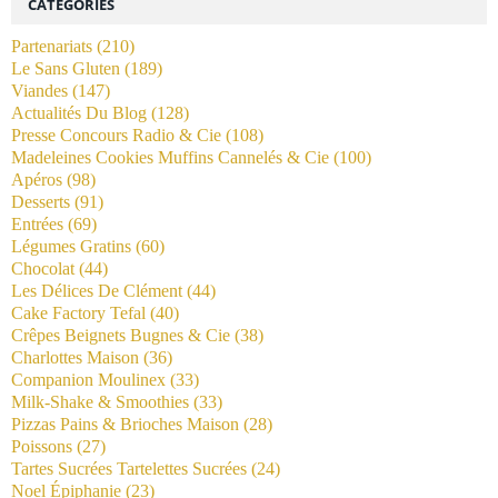
CATÉGORIES
Partenariats
(210)
Le Sans Gluten
(189)
Viandes
(147)
Actualités Du Blog
(128)
Presse Concours Radio & Cie
(108)
Madeleines Cookies Muffins Cannelés & Cie
(100)
Apéros
(98)
Desserts
(91)
Entrées
(69)
Légumes Gratins
(60)
Chocolat
(44)
Les Délices De Clément
(44)
Cake Factory Tefal
(40)
Crêpes Beignets Bugnes & Cie
(38)
Charlottes Maison
(36)
Companion Moulinex
(33)
Milk-Shake & Smoothies
(33)
Pizzas Pains & Brioches Maison
(28)
Poissons
(27)
Tartes Sucrées Tartelettes Sucrées
(24)
Noel Épiphanie
(23)