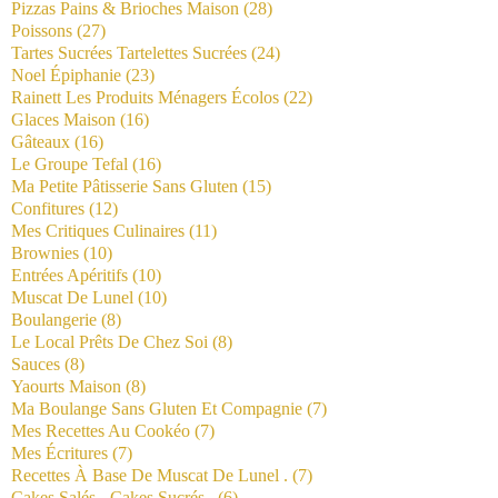
Pizzas Pains & Brioches Maison
(28)
Poissons
(27)
Tartes Sucrées Tartelettes Sucrées
(24)
Noel Épiphanie
(23)
Rainett Les Produits Ménagers Écolos
(22)
Glaces Maison
(16)
Gâteaux
(16)
Le Groupe Tefal
(16)
Ma Petite Pâtisserie Sans Gluten
(15)
Confitures
(12)
Mes Critiques Culinaires
(11)
Brownies
(10)
Entrées Apéritifs
(10)
Muscat De Lunel
(10)
Boulangerie
(8)
Le Local Prêts De Chez Soi
(8)
Sauces
(8)
Yaourts Maison
(8)
Ma Boulange Sans Gluten Et Compagnie
(7)
Mes Recettes Au Cookéo
(7)
Mes Écritures
(7)
Recettes À Base De Muscat De Lunel .
(7)
Cakes Salés - Cakes Sucrés .
(6)